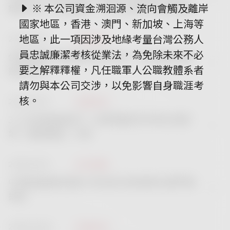
※ 本公司資金溯洄源、流向會觸及離岸
鑑價大砍「貸款腰斬」 房市出現有行無市困局
國家地區，香港、澳門、新加坡、上海等
地區，此一項因涉及地緣考量台灣公務人
新聞時事
2026.03.17
員忠誠廉潔考核從業法，為免除未來不必
伊朗彈襲杜拜避風港光環不再 亞洲富豪考慮
要之解釋釋權，凡任職軍人公職教體系者
撤資回流
請勿與本公司交涉，以免影響自身職涯考
核。
新聞時事
2026.03.12
3,770家營造廠倒下！歇業潮創四年新高 建築
業「連鎖震盪」引爆
新訊總覽
2026.03.10
中東動盪避險資產入新加坡 家辦業務法遵門檻
提高
新聞時事
2026.03.06