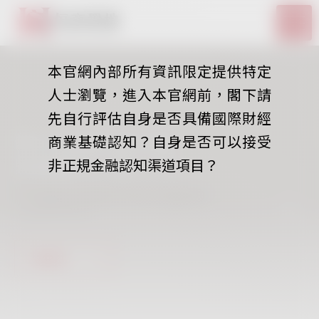
本官網內部所有資訊限定提供特定
人士瀏覽，進入本官網前，閣下請
先自行評估自身是否具備國際財經
從一個人到一家人
與值得信賴的伙伴
做足準備，
榮登產業肯定
商業基礎認知？自身是否可以接受
從每一筆財務規劃至每一代財富
帶您洞獨財富先機
攜手步入喚醒繼承資產
無論何時都能享有恒商智富管理
非正規金融認知渠道項目？
傳承
掌握獲利入賬/入荷
資產智富 離岸OCH
為提升服務品質 採預
恒商伴閣下隨行
通過專業服務和信賴的夥伴關係
盡心為閣下提供專屬金融服務
約高端諮詢
Creating a brighter future together.
為您釋放出資產流動性
Creating a brighter future together.
Leave it to us
Creating a brighter future together.
為閣下創造財富新高度
Leave it to us
Leave it to us
了解更多
了解更多
了解更多
了解更多
了解更多