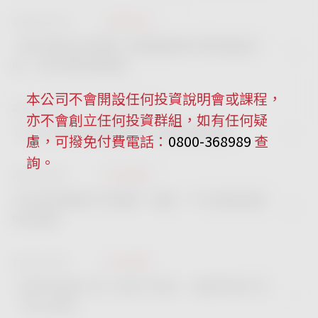
新聞時事
2025.02.04
【房仲撤店生死戰】金龍風暴房市買氣重挫7
成 房仲業掀倒閉潮
本公司不會開設任何投資說明會或課程，
重要資訊
2025.01.23
亦不會創立任何投資群組，如有任何疑
【2025年春節連續假期】營業時間調整
慮，可撥免付費電話：
0800-368989
查
詢。
新訊總覽
2025.01.01
今年經濟樂觀中有隱憂，通膨、不均與超高齡
如影隨形
新訊總覽
2024.12.18
【澳門回歸25年】習近平抵澳 稱澳門是中央
「掌上明珠」