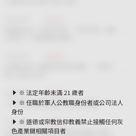
台灣經濟榮景 藏乞丐超人陰影
新聞時事
2026.05.27
棄房瘋炒股！ 李同榮示警：「四貸同堂」恐讓
全民陷入「資產膨脹幻覺期」
新聞時事
2026.05.07
有錢還不賺！被顧客買到暫停銷售，「零食王
國」到底紅什麼？
※ 法定年齡未滿 21 歲者
即時資訊
2026.03.31
※ 任職於軍人公教職身份者或公司法人
【2026年清明連續假期】營業時間調整
身份
※ 道德或宗教信仰教義禁止接觸任何灰
新聞時事
2026.03.24
色產業鏈相關項目者
地段好也沒用？買1千萬房爆500萬缺口 銀行