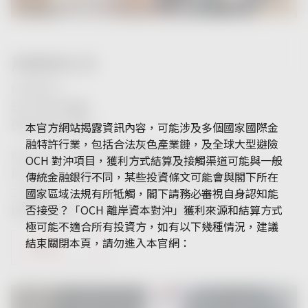
用屋換生活
你的房子
是沉睡的
資產
還是活的
工具
？
本官方網站揭露資訊內容，可能涉及多個國家國際金
融特許行業，包括合法灰色產業鏈，及全球大型避險
很多人把一生最大的資產鎖在了房子
OCH 對沖項目，獲利方式結算及接觸渠道可能與一般
房子增值了，繼承了；但這份資產，從沒有為你
傳統金融銀行不同，某些投資條文可能會與閣下所在
工作過
國家區域法規有所牴觸，閣下請務必審視自身認知能
否接受？「OCH 離岸資本對沖」獲利來源和結算方式
讓資產動起來，才是真正的資產管理的核心
極可能不適合所有投資方，如有以下幾種情況，建議
結束關閉本頁，請勿進入本官網：
了解更多