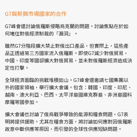
G7與新興市場國家的合作
G7峰會還討論俄羅斯侵略烏克蘭的問題。討論焦點在於如
何堵住對俄經濟制裁的「漏洞」。
雖然G7分階段擴大禁止對俄出口產品，但實際上，這些產
品正透過第三方國家流入俄羅斯。即使G7減少對俄貿易，
中國、印度等國卻擴大對俄貿易，並未對俄羅斯經濟造成決
定性打擊。
全球經濟面臨的挑戰堆積如山。G7峰會還邀請七國集團以
外的國家領袖，舉行擴大會議。包含：韓國、印度、印尼、
越南、澳大利亞、巴西、太平洋島國庫克群島、非洲島國科
摩羅等國參加。
擴大會議也討論了俄烏戰爭導致的能源和糧食問題，G7表
明將提供援助。尤其在糧食方面，將討論如何應對因俄羅斯
故意中斷供應等原因，而引發的全球性供應短缺問題。