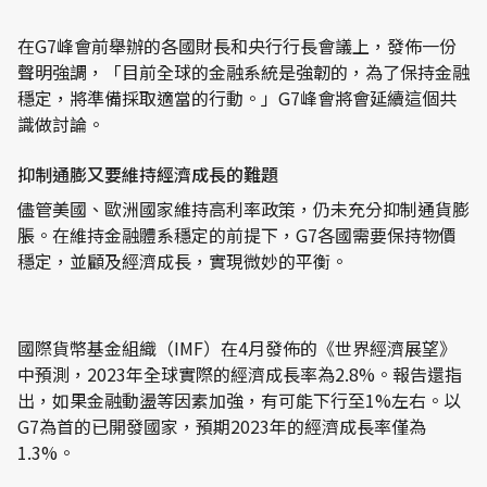
在G7峰會前舉辦的各國財長和央行行長會議上，發佈一份
聲明強調，「目前全球的金融系統是強韌的，為了保持金融
穩定，將準備採取適當的行動。」G7峰會將會延續這個共
識做討論。
抑制通膨又要維持經濟成長的難題
儘管美國、歐洲國家維持高利率政策，仍未充分抑制通貨膨
脹。在維持金融體系穩定的前提下，G7各國需要保持物價
穩定，並顧及經濟成長，實現微妙的平衡。
國際貨幣基金組織（IMF）在4月發佈的《世界經濟展望》
中預測，2023年全球實際的經濟成長率為2.8%。報告還指
出，如果金融動盪等因素加強，有可能下行至1%左右。以
G7為首的已開發國家，預期2023年的經濟成長率僅為
1.3%。