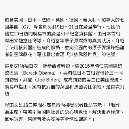
包含美國、日本、法國、英國、德國、義大利、加拿大的七
國集團（G7）峰會於5月19日～21日在廣島舉行，七國領
袖在19日訪問廣島市的廣島和平紀念資料館。由日本首相
岸田文雄擔任嚮導，介紹當年原子彈爆炸的真實狀況，介紹
了使用核武器所造成的慘禍，並向公園內的原子彈爆炸遇難
者慰靈碑獻花。藉此發出實現「無核武器世界」的信號。
這是G7領袖首次一起參觀資料館。繼2016年時任美國總統
歐巴馬（Barack Obama），與時任日本首相安倍晉三一同
到訪後，拜登（Joe Biden）成為到訪的第二位美國總統。
廣島市指出，擁有核武器的英國和法國現任領袖，是首次到
訪。
岸田文雄18日晚間在廣島市內接受記者採訪表示，「我作
為主席，帶著引領國際社會的決心與覺悟，解決世界經濟、
氣候災害、醫療普及與發展等全球性課題。」