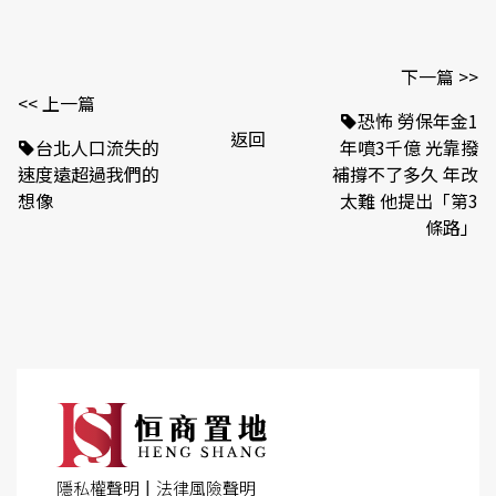
下一篇 >>
<< 上一篇
恐怖 勞保年金1
返回
台北人口流失的
年噴3千億 光靠撥
速度遠超過我們的
補撐不了多久 年改
想像
太難 他提出「第3
條路」
|
隱私權聲明
法律風險聲明