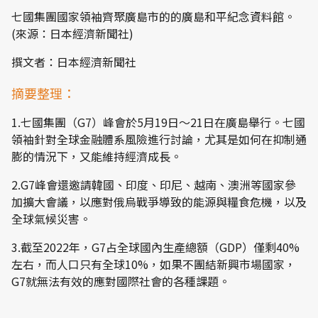
七國集團國家領袖齊聚廣島市的的廣島和平紀念資料館。
(來源：日本經濟新聞社)
撰文者：日本經濟新聞社
摘要整理：
1.七國集團（G7）峰會於5月19日～21日在廣島舉行。七國
領袖針對全球金融體系風險進行討論，尤其是如何在抑制通
膨的情況下，又能維持經濟成長。
2.G7峰會還邀請韓國、印度、印尼、越南、澳洲等國家參
加擴大會議，以應對俄烏戰爭導致的能源與糧食危機，以及
全球氣候災害。
3.截至2022年，G7占全球國內生產總額（GDP）僅剩40%
左右，而人口只有全球10%，如果不團結新興市場國家，
G7就無法有效的應對國際社會的各種課題。