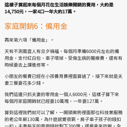
這樣子算起來每個月花在生活娛樂開銷的費用，大約是
14,750元，一家4口一年大約17萬。
家庭開銷6：備用金
再來第六項「備用金」。
天有不測風雲人有旦夕禍福，每個月準備6000元左右的備
用金，支付紅白包、車子壞掉、受傷生病的醫療費，還有有
時候要去上課進修等。
小朋友的餐費已經在小孩養育費裡面算過了，接下來就是夫
妻三餐要花多少錢。
我們這邊只抓夫妻的零用金一個人6000元，這樣子算下來
每個月家庭開銷就已經要10萬塊，一年要127萬。
算到這裡我們就可以了解，一開頭案例裡面那位科技業服務
的老公年薪130萬，為什麽感覺很窮。房子車子孩子的錢扣
一扣，夫妻每天的零用錢就剩下200塊，還要拿來吃飯，全