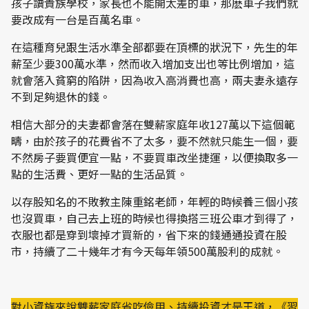
孩子讀貴族學校，家長也不能開太差的車，那麽車子我們就
要改成有一台是百萬名車。
在這種育兒跟生活水準全部都要在頂標的狀況下，先生的年
薪至少要300萬水準，然而收入增加支出也等比例增加，這
就會落入貧窮的陷阱，因為收入高消費也高，兩夫妻永遠存
不到足夠退休的錢。
相信大部分的夫妻都會落在雙薪家庭年收127萬以下這個範
疇，由於孩子的花費省不了太多，要不然就只能生一個，要
不然房子要買便宜一點，不要買車改坐捷運，以便換取多一
點的生活費、更好一點的生活品質。
以存股知名的不敗教主陳重銘老師，年輕的時候養三個小孩
也沒買車，自己去上班的時候也得換搭三班公車才到得了，
衣服也都是穿到壞掉才買新的，省下來的錢通通投資在股
市，持續了二十幾年才有今天每年領500萬股利的成就。
對小資族來說雙薪家庭省吃儉用、持續投資才是王道，《習