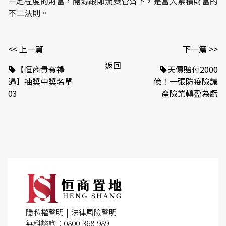
一定程度的財富，開源跟節流雙管齊下，是富人累積財富的
不二法則。
<< 上一篇
下一篇 >>
返回
【恒商貴賓禮
天價賠付2000
遇】抽獎中獎名單
億！一張防疫險讓
03
產險業轉盈為虧
|
隱私權聲明
法律風險聲明
無料諮詢：0800-368-989