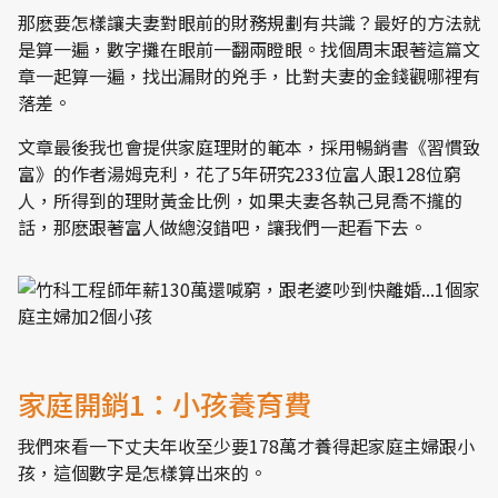
那麽要怎樣讓夫妻對眼前的財務規劃有共識？最好的方法就
是算一遍，數字攤在眼前一翻兩瞪眼。找個周末跟著這篇文
章一起算一遍，找出漏財的兇手，比對夫妻的金錢觀哪裡有
落差。
文章最後我也會提供家庭理財的範本，採用暢銷書《習慣致
富》的作者湯姆克利，花了5年研究233位富人跟128位窮
人，所得到的理財黃金比例，如果夫妻各執己見喬不攏的
話，那麽跟著富人做總沒錯吧，讓我們一起看下去。
家庭開銷1：小孩養育費
我們來看一下丈夫年收至少要178萬才養得起家庭主婦跟小
孩，這個數字是怎樣算出來的。