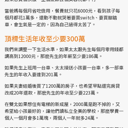
當爸媽每個月省吃儉用，餐費就只花6000元，看到孩子每
個月都花1萬多，還動不動就哭著要買switch、要買腳踏
車，會生氣是一定的，因為自己過得太苦了。
頂標生活年收至少要300萬
我們來調整一下生活水準，如果太太跟先生每個月零用錢都
調高到12000元，那麽先生的年薪至少要186萬。
如果先生上班用一台車、太太接送小孩要一台車，多一部車
先生的年收入要達到201萬。
如果夫妻結婚後買了1200萬的房子，也希望早點還完房貸
改成20年還款，那麽先生的年收至少要223萬。
在雙北如果想住有電梯的新成屋，2000萬是跑不掉的，又
希望給小孩最好的，讓他們讀私立全美的學校，那麽學費一
個人一個月會多1萬塊，兩個人一年就多24萬。