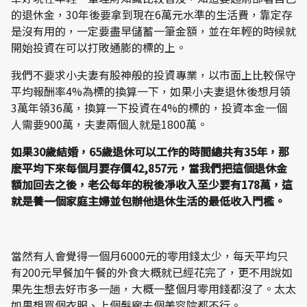
的退休金，30年後要拿到現在6萬元水準的生活費，靠定存
是沒有用的，一定要盡早儲蓄一筆金額，並在年輕的時候就
開始投資在可以打敗通膨的標的上。
我們不要求小夫妻有股神般的投資專業，以市面上比較保守
平均報酬率4%為標的換算一下，如果小夫妻退休後想月領
3萬年領36萬，換算一下投資在4%的標的，投資本金一個
人需要900萬，夫妻兩個人就是1800萬。
如果30歲結婚，65歲退休可以工作的時間總共有35年，那
麽平均下來每個月要存價42,857元，當我們把這個退休金
額加回去之後，老公每年的稅後凈收入至少要有178萬，這
就是養一個家庭主婦並包辦他退休生活的最低收入門檻。
當然有人會覺得一個月6000元的零用錢太少，每天平均只
有200元早餐加午餐的外食大概就已經花完了，更不用說如
果先生想去好市多一趟，大概一整個月零用錢都沒了。太太
如果想買個衣服、上個髮廊去個美容院都不行。