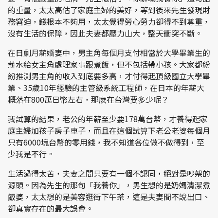
的重量，太太高估了家庭主婦的美好，等到後來先生發現財
務窘迫，錢根本不夠用，太太覺得勞心勞力卻得不到尊重，
沒有生活的保障，因此夫妻都壓力山大，整天衝突不斷。
在日劇月薪嬌妻中，男主角每個月支付相當於大學畢業生的
薪水給女主角處理家事跟煮飯，但不包括帶小孩。大家都紛
紛推測男主角的收入到底要多高，才付得起頂級國立大學畢
業、35歲10年經驗的主管級系統工程師，在日本的年薪大
概落在800萬日幣左右，那麽在台灣要多少呢？
我試算的結果，老公的年薪至少要178萬台幣，才養得起家
庭主婦加孩子房子車子，而且在這個試算下老公老婆每個月
只有6000塊台幣的零用錢，我不知道各位做不做得到，至
少我是不行。
生活過得太苦，夫妻之間只要有一個不認同，絕對是吵架的
源頭。因為先生的那句「我養你」，男生想的是奶媽清潔煮
飯婆，太太想的是美容逛街下午茶，這是夫妻間不說出口、
卻真實存在的最大誤會。