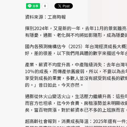
資料來源：工商時報
揮別2024年，又是新的一年，去年11月的景氣雖
有隱憂，通膨、老化與不均將如影隨形，成為隱憂
國內各預測機構估今（2025）年台灣經濟成長大概
好，差的很差，以下我們用具體的數字來描述今年
產業、薪資不均度升高，中產階級消失：去年台灣半
10％的成長，而傳產依舊疲弱，所以，不要以為
享受到成長的果實，多數人並沒有感受到成長的歡樂
的。」昔日如此，今天亦然。
通膨從休火山變活火山，生活壓力繼續升高：這些年
而官方也坦承，迄今外食費、房租漲勢並未明顯收
矣，當百物齊漲，對於薪資本已不多的上班族而言
超高齡社會報到，消費成長降溫：2025年還有一