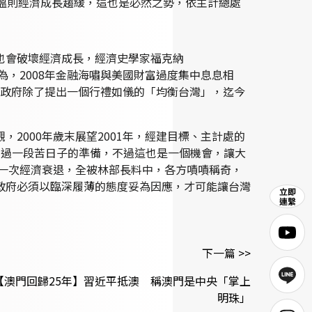
溫則經濟成長趨緩，這也是必然之勢，依主計總處
也會破壞經濟成長，經濟史學家福克納
認為，2008年金融海嘯與美國財富過度集中息息相
步，政府除了提出一個行禮如儀的「均衡台灣」，迄今
2000年歲末展望2001年，經建目標、主計處的
有過一段苦日子的準備，不過這也是一個機會，讓大
第一次經濟衰退，全被林部長料中，各方嘖嘖稱奇，
政府必須以臨深履薄的態度妥為因應，才可能讓台灣
下一篇 >>
【澳門回歸25年】習近平抵澳 稱澳門是中央「掌上
明珠」