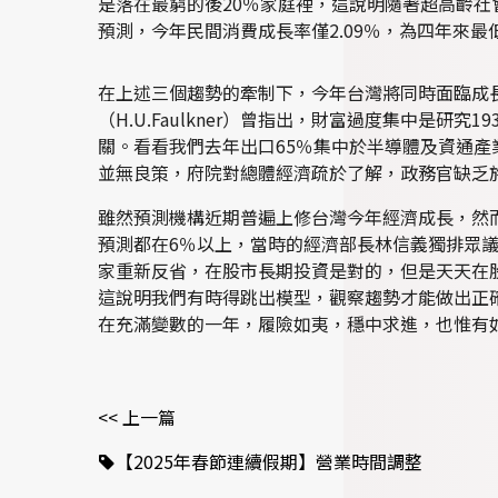
是落在最窮的後20％家庭裡，這說明隨著超高齡
預測，今年民間消費成長率僅2.09％，為四年來
在上述三個趨勢的牽制下，今年台灣將同時面臨成
（H.U.Faulkner）曾指出，財富過度集中是
關。看看我們去年出口65％集中於半導體及資通產
並無良策，府院對總體經濟疏於了解，政務官缺乏
雖然預測機構近期普遍上修台灣今年經濟成長，然而
預測都在6％以上，當時的經濟部長林信義獨排眾
家重新反省，在股市長期投資是對的，但是天天在股
這說明我們有時得跳出模型，觀察趨勢才能做出正
在充滿變數的一年，履險如夷，穩中求進，也惟有
<< 上一篇
【2025年春節連續假期】營業時間調整