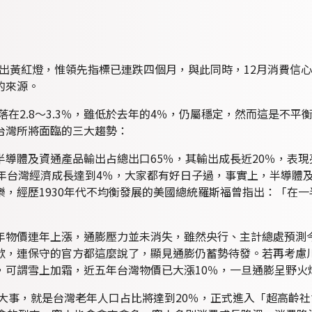
亮出黃紅燈，惟領先指標已連跌四個月，與此同時，12月消費信心
的來源。
落在2.8～3.3％，雖低於去年的4％，仍屬穩定，然而這是不
台灣所將面臨的三大趨勢：
導體及資通產品輸出占總出口65％，其輸出成長近20％，表
去年台灣經濟成長達到4％，大家都有好日子過，事實上，半導體
，經歷1930年代不均衡發展的美國總統羅斯福曾指出：「在
物價連年上漲，通膨壓力並未消失，雖然央行、主計總處預測今（
歛，連保守的官方都這麼說了，顯見通膨仍蓄勢待發。若再考慮
，可謂雪上加霜，近五年台灣物價已大漲10％，一旦通膨呈野火
件大事，就是台灣老年人口占比將達到20％，正式進入「超高齡社