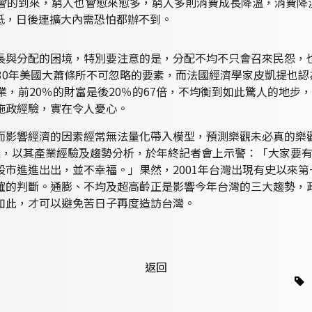
社會的到來，窮人也會愈來愈多，窮人多則消費成長降溫，消費降
最低，日後連擴大內需恐怕都辦不到。
長與分配的困境，特別要注意的是，分配不均不只會召來民怨，
研究1930年美國大蕭條所不可忽略的要素，而法國經濟學家皮凱提也
業，前20％的財富是後20％的67倍，不均衡到如此驚人的地
施政經驗，實在令人憂心。
影響經濟的因素經常無法量化帶入模型，預測樂觀未必真的樂觀，
議，以其產業經驗及趨勢分析，於年終記者會上示警：「大家要
市進進出出，並不幸福。」果然，2001年台灣出現有史以來
確的判斷。通膨、不均及超高齡正是影響今年台灣的三大趨勢，
如此，才可以避免苦日子再度造訪台灣。
返回