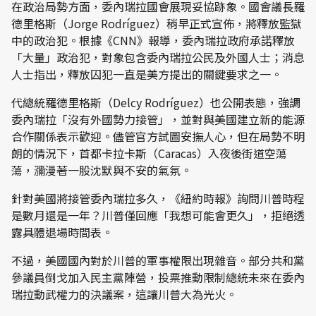
在政治局勢方面，委內瑞拉國會展現妥協跡象。國會議長羅
德里格斯（Jorge Rodríguez）稍早正式宣佈，將釋放監獄
中的政治犯。根據《CNN》報導，委內瑞拉政府承諾釋放
「大量」政治犯，對象包含委內瑞拉公民及外國人士；消息
人士指出，釋放囚犯一直是美方提出的關鍵要求之一。
代總統羅德里格斯（Delcy Rodríguez）也公開表態，強調
委內瑞拉「沒有外國勢力接管」，並對與美國建立新的能源
合作關係表示歡迎。儘管官方試圖安撫人心，但在局勢不明
朗的情況下，首都卡拉卡斯（Caracas）入夜後街道空蕩
蕩，瀰漫著一股沈默與不安的氣氛。
針對美國將接管委內瑞拉多久，《紐約時報》詢問川普時程
是數月還是一年？川普僅回應「我想可能會更久」，拒絕透
露具體退場時間表。
不過，美國國內對於川普的軍事權限出現雜音。部分共和黨
參議員倒戈加入民主黨陣營，投票推動限制總統未來在委內
瑞拉動武權力的決議案，這讓川普大為光火。