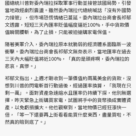
國總統川普對委內瑞拉採取軍事行動並接管該國局勢，引發
當地政經劇烈震盪。雖然委內瑞拉代總統喊話「沒有外國勢
力接管」，但市場恐慌情緒已蔓延。委內瑞拉台商會長祁郁
文透露，短短三天內匯率貶值幅度逼近100%，手中貨款價
值瞬間腰斬，為了止損，只能被迫搶購家電保值。
隨著美軍介入，委內瑞拉原本就脆弱的經濟體系面臨新一波
衝擊。委內瑞拉台商會長祁郁文無奈表示，當地匯率在過去
三天內大幅貶值將近100%，「真的是頭疼啊，委內瑞拉的
悲哀，真慘。」
祁郁文指出，上週才剛收到一筆價值約兩萬美金的貨款，沒
想到川普的閃電斬首行動過後，經過匯率換算，「我現在只
剩一萬」。面對資產急速縮水且匯率仍持續下探，他別無選
擇，昨天緊急上街購買家電，試圖將手中的貨幣換成實體資
產，以免虧損擴大。他也觀察到，當地物價已經狂漲快一
倍，「等一下還要再上街看看能買什麼東西，盡量買啦，不
然真的賠到底了。」