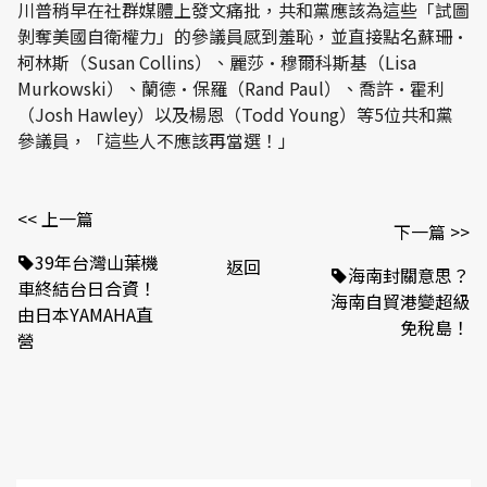
川普稍早在社群媒體上發文痛批，共和黨應該為這些「試圖
剝奪美國自衛權力」的參議員感到羞恥，並直接點名蘇珊·
柯林斯（Susan Collins）、麗莎·穆爾科斯基（Lisa
Murkowski）、蘭德·保羅（Rand Paul）、喬許·霍利
（Josh Hawley）以及楊恩（Todd Young）等5位共和黨
參議員，「這些人不應該再當選！」
<< 上一篇
下一篇 >>
39年台灣山葉機
返回
海南封關意思？
車終結台日合資！
海南自貿港變超級
由日本YAMAHA直
免稅島！
營