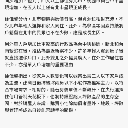
同步增加，但到了四人以上卻僅有北市、桃園市與台中市呈
現增加，在五人以上僅有北市呈現正成長。
徐佳馨分析，北市物價與房價皆高，但資源也相對充沛，不
少北市年輕人選擇和家人同住，此外，為學區等因素持續將
戶籍留在北市的民眾也不在少數，應是成長主因。
另外單人戶增加比重較高的行政區為台中與桃園，新北和台
南緊追在後，推估為最近新案不少，許多年輕人買到房子後
就直接遷移戶口，此外雙北之外幅員廣大，在外工作居住者
不少，亦是單人戶增加的重要理由。
徐佳馨指出，從家戶人數變化可以觀察出當三人以下家戶成
為主流，建商日後持續將兩房以下小宅作為推案主力，以符
合市場需求。相對的，隨著房價單價不斷飆升，在央行選擇
性信用管制天花板下，也將持續壓縮大坪數產品的生存空
間。對於購屋人來說，購買小宅除總價考量外，地段、坪數
與管理將成為日後能否轉手的關鍵。