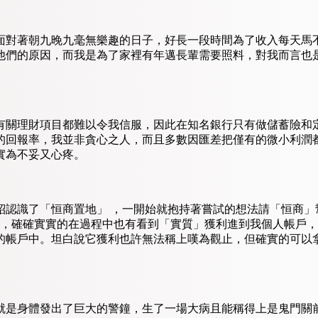
面對著朝九晚九毫無樂趣的日子，好長一段時間為了收入每天馬
他們的原因，而我是為了家裡有年邁長輩需要照料，對我而言也
有關理財項目都難以令我信服，因此在知名銀行只有做儲蓄險和
的回報率，我並非貪心之人，而且多數因匯差把僅有的微小利潤
實為不妥又心疼。
紹認識了「恒商置地」 ，一開始就抱持著嘗試的想法請「恒商」
多，確確實實的在過程中也有看到「實質」獲利進到我個人帳戶
的帳戶中。坦白說它獲利也許無法稱上嘆為觀止，但確實的可以
就是身體發出了巨大的警鐘，生了一場大病且能稱得上是鬼門關