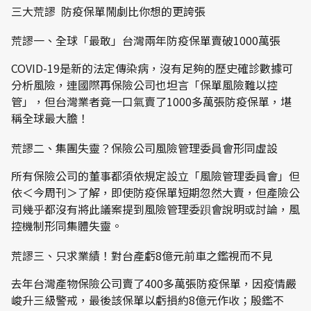
三大荒謬 防疫保單鬧劇比你想的更誇張
荒謬一、全球「最敢」台灣兩年防疫保單賣破1000萬張
COVID-19是新的法定傳染病，沒有足夠的歷史確診數據可
分析風險，連國際再保險公司也坦言「保單風險難以控
管」，但台灣業者竟一口氣賣了1000多萬張防疫保單，堪
稱全球最大膽！
荒謬二、集團失靈？保險公司風險管理委員會形同虛設
所有保險公司的董事都須依規定設立「風險管理委員會」但
依＜今周刊＞了解，即使防疫保單短期忽然大賣，但產險公
司幾乎都沒有將此議案提到風險管理委䟺會說明或討論，風
控機制形同集體失靈。
荒謬三、只求業績！對台產虧8億元前車之鑑視而不見
去年台灣產物保險公司賣了400多萬張防疫保單，因疫情嚴
峻升三級警戒，最後該保單以虧損約8億元作收；殷鑑不