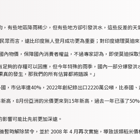
均，有些地區降雨稀少，但有些地方卻引發洪水，這些反差的天
這對民眾而言，遠比印度無人登月成功更為重要；對印度總理莫迪
定國內物價，保障國內消費者權益，不過專家認為，即使莫迪採
有足夠的存糧可以因應，但今年特殊的雨季，國內一部分爆發洪
如果真的發生，那我們的所有估算都將錯誤。」
國，市佔率達40%，2022年創紀錄出口2220萬公噸，比泰
新高，8月份亞洲的米價更來到15年新高，過去一年已漲了50
的影響可能比先前更加深遠。
隨後暫時解除禁令，並於 2008 年 4 月再次實施，導致該類稻米價