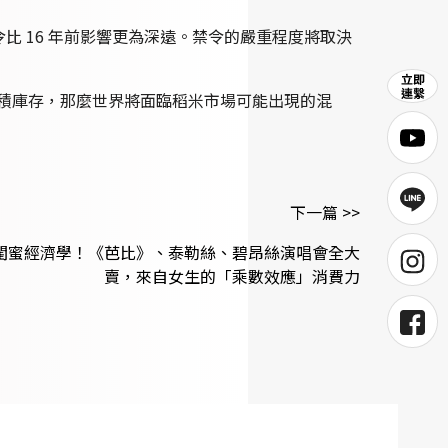
的禁令比 16 年前影響更為深遠。禁令的嚴重程度將取決
囤積庫存，那麼世界將面臨稻米市場可能出現的混
下一篇 >>
閨蜜經濟學！《芭比》、泰勒絲、碧昂絲演唱會全大
賣，來自女生的「乘數效應」消費力