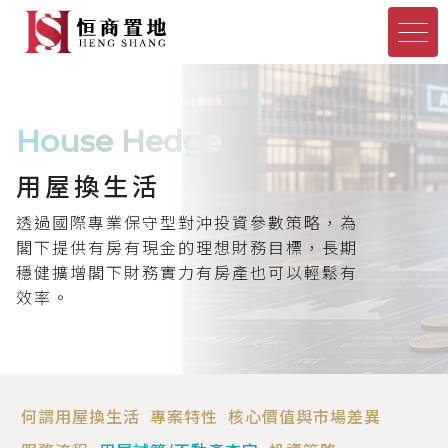
House Hedge
用屋換生活
透過國際專業保守型對沖投資參數策略，
為
閣下提供有房有現金的理想財務目標，
長期
穩健擴增閣下財務實力有房產也可以輕鬆有
效率。
何謂用屋換生活
專案特性
核心價值與市場差異