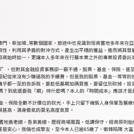
澳門、新加坡..等數個國家，旅途中也見識到恒商置地多年來在
特性，利用其矛盾的對沖方式，產生出平穩的獲益，進而將其發
恒商始終如一，更讓本人多年來在行醫本業之外的專業投資委託事
”，但對其金融投資事務卻一竅不通，股票、基金、保險、甚至E
經紀從來沒有少賺過我的手續費，但是我的股票、基金…等等的
幾乎都一至的告訴我，要趁低基期加碼買進，要留住別砍掉，投
」嗎？到底還要我「期」待什麼嗎？本人的『時間成本』應該才是
金、保險全數不計價位的砍光，手上只留下幾張人身保單及醫療
視甚高、滿身傲氣的莫名高度氣質。
商置地黃老總，吾弟黃總，歷經商場風霜，低調保守，經商原則始
是安心，我倆也成摯友，至今本人已逾65歲了，衝鋒陷陣 大