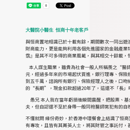
大醫院小醫生
恒商十年老客戶
與恒商置地相識已於十載有餘，期間數次一同出遊
財商能力，更是能夠利用各個先進國家的金融產業
霑』是其不可多得的商業風範，與其相交十餘載，
本人謀生職業，雖貴為社會一般人所稱羨之“醫師
元，經過多年來的市場起伏買進，銀行理專、保險
到五千萬，諮詢所有銀行、保險經理人之後，口吻
的“長期”，現金扣款超過20年了，這還不「長
愚兄 本人我在當年虧損後瞬間震醒，把股票、基
夫，但自認還不至於身帶一般同袍醫師常犯有的自
不懂就問 緣份奇妙，於香港中環餐會上結識了恒
有專攻，且皆有其菁英人士，將其財管之事託付，甚