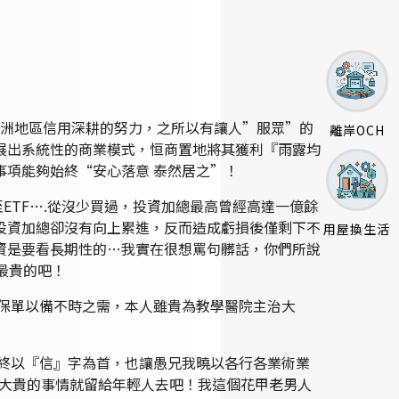
亞洲地區信用深耕的努力，之所以有讓人”服眾”的
離岸OCH
展出系統性的商業模式，恒商置地將其獲利『雨露均
項能夠始終“安心落意 泰然居之”！
TF….從沒少買過，投資加總最高曾經高達一億餘
投資加總卻沒有向上累進，反而造成虧損後僅剩下不
用屋換生活
資是要看長期性的…我實在很想罵句髒話，你們所說
最貴的吧！
保單以備不時之需，本人雖貴為教學醫院主治大
終以『信』字為首，也讓愚兄我曉以各行各業術業
富大貴的事情就留給年輕人去吧！我這個花甲老男人